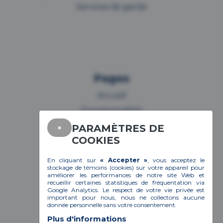
Services de garde
Pages
Accueil
Fonctionnalités
Clients
PARAMÈTRES DE
×
COOKIES
À propos
Carrière
En cliquant sur
« Accepter »
, vous acceptez le
stockage de
témoins (cookies)
sur votre appareil pour
Contact
améliorer les performances de notre site Web et
recueillir certaines statistiques de fréquentation via
Demander une démonstration
Google Analytics. Le respect de votre vie privée est
important pour nous, nous ne collectons aucune
Gestion des cookies
donnée personnelle sans votre consentement.
Politique de confidentialité
Plus d'informations