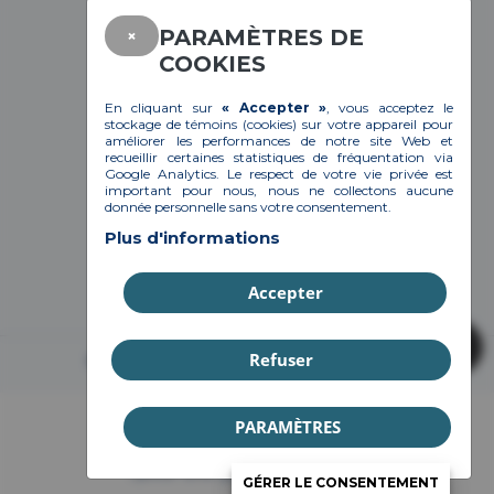
Clients
PARAMÈTRES DE
×
COOKIES
À propos
Carrière
En cliquant sur
« Accepter »
, vous acceptez le
stockage de
témoins (cookies)
sur votre appareil pour
Contact
améliorer les performances de notre site Web et
recueillir certaines statistiques de fréquentation via
Demander une démonstration
Google Analytics. Le respect de votre vie privée est
important pour nous, nous ne collectons aucune
Gestion des cookies
donnée personnelle sans votre consentement.
Politique de confidentialité
Plus d'informations
Accepter
Refuser
© 2026 ViGlob | Tous droits réservés.
Soutenu par
PARAMÈTRES
, pour une gestion optimale.
GÉRER LE CONSENTEMENT