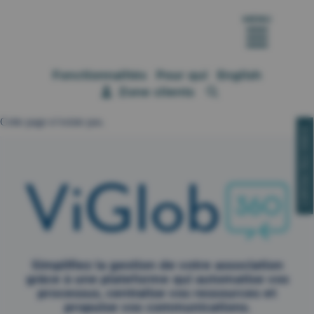
MENU
Fonctionnalités
Pour qui
English
Zone clients
Cette page n’existe pas.
CONTACTEZ-NOUS!
Simplifiez la gestion de votre association
grâce à une plateforme qui automatise vos
processus, centralise vos ressources et
propulse vos communications.