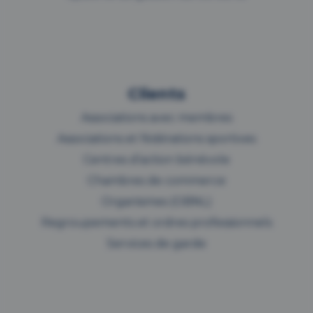
Clients
Associations avec membres
Associations et fédérations sportives
Centres d’action bénévole
Chambres de commerce
Organismes (OBNL)
Regroupements et ordres professionnels
Services de garde