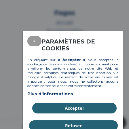
Pages
Accueil
Fonctionnalités
Clients
PARAMÈTRES DE
×
COOKIES
À propos
Carrière
En cliquant sur
« Accepter »
, vous acceptez le
stockage de
témoins (cookies)
sur votre appareil pour
Contact
améliorer les performances de notre site Web et
recueillir certaines statistiques de fréquentation via
Demander une démonstration
Google Analytics. Le respect de votre vie privée est
important pour nous, nous ne collectons aucune
Gestion des cookies
donnée personnelle sans votre consentement.
Politique de confidentialité
Plus d'informations
Accepter
Refuser
© 2026 ViGlob | Tous droits réservés.