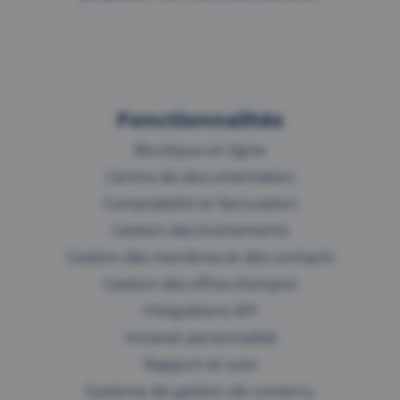
Fonctionnalités
Boutique en ligne
Centre de documentation
Comptabilité et facturation
Gestion des événements
Gestion des membres et des contacts
Gestion des offres d’emploi
Intégrations API
Intranet personnalisé
Rapport et suivi
Système de gestion de contenu